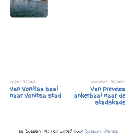
Bericht
VORIG ARTIKEL
VOLGEND ARTIKEL
Van Vonitsa baai
Van Preveza
navigatie
naar Vonitsa stad
ankerbaai naar de
stadskade
test
Blossem PIN | Ontwikkeld door
Blossom Themes
.