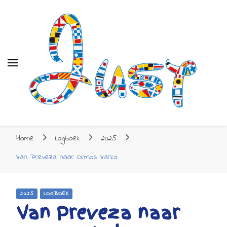
Just
Just
Zeilen naar de Mediterrane
Home
Logboek
2025
Van Preveza naar Ormos Varko
2025
LOGBOEK
Van Preveza naar