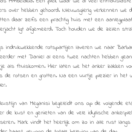
os Ambelakia. Een plek waar we al veel enthousiaste
lers over hebben gehoord. Nieuwsgierig verkennen we 
tten daar zelfs een prachtig huis met een aanlegpla
erjacht ligt afgemeerd. Toch houden we de zeilen strak:
gs indrukwekkende rotspartijen laveren we naar Barba
eerder met Daniel al eens twee nachten hebben geank
tje als thuiskomen. Hier laten we het anker zakken vo
gs de rotsen en grotten. Na een uurtje plezier in het
er.
kustlijn van Meganisi begeleidt ons op de volgende et
er de kust en genieten van de vele idyllische ankerpl
seren. Mark vindt het heerlijk om zo in alle rust langs
der haast, gewoon de totale beleving van de dag.