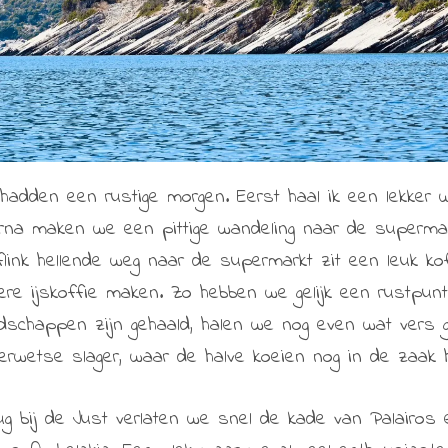
hadden een rustige morgen. Eerst haal ik een lekker 
rna maken we een pittige wandeling naar de supermar
flink hellende weg naar de supermarkt zit een leuk kof
kere ijskoffie maken. Zo hebben we gelijk een rustpunt
dschappen zijn gehaald, halen we nog even wat vers g
erwetse slager, waar de halve koeien nog in de zaak 
ug bij de Just verlaten we snel de kade van Palairos e