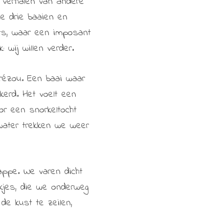
 verhalen van andere
de drie baaien en
ats, waar een imposant
 wij willen verder.
rézou. Een baai waar
erd. Het voelt een
or een snorkeltocht
 water trekken we weer
appe. We varen dicht
ekjes, die we onderweg
 de kust te zeilen,