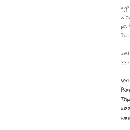
ing
win
pru
Bol
Wat
een
Vert
Aan
Tri
Wee
Wind