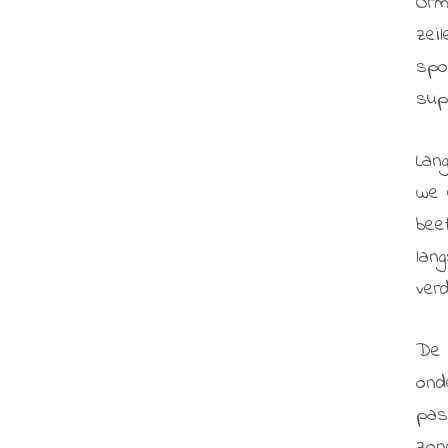
Orm
zei
spo
sup
Lan
we 
bee
lan
verd
De 
ond
pas
zon