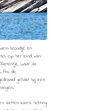
warm broodje en
kt. Op het eind van
fietentje, waar ze
. Als de
edraaid gehakt bij een
hangen.
n zetten koers richting