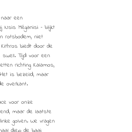
 naar een
 Nsis Méganisi – blijkt
en rotsbodem, niet
 Kithros biedt door de
e swell. Tijd voor een
tten richting Kalamos,
et is bezeild, maar
e overkant.
ace voor onze
vend, maar de laatste
linke golven. We vragen
aal diep de baai