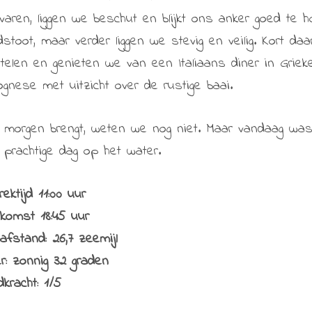
evaren, liggen we beschut en blijkt ons anker goed te
dstoot, maar verder liggen we stevig en veilig. Kort d
ttelen en genieten we van een Italiaans diner in Griek
ognese met uitzicht over de rustige baai.
 morgen brengt, weten we nog niet. Maar vandaag was 
 prachtige dag op het water.
rektijd 11:00 uur
komst 18:45 uur
pafstand: 26,7 zeemijl
r: zonnig 32 graden
kracht: 1/5