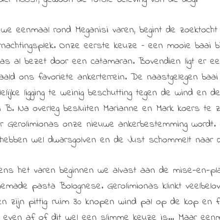
 we eenmaal rond Meganisi varen, begint de zoektocht
rnachtingsplek. Onze eerste keuze – een mooie baai bij
aas al bezet door een catamaran. Bovendien ligt er e
aald ons favoriete ankerterrein. De naastgelegen baai
delijke ligging te weinig beschutting tegen de wind en d
n B. Na overleg besluiten Marianne en Mark koers te ze
r Gerolimionas onze nieuwe ankerbestemming wordt. H
hebben wel dwarsgolven en de Just schommelt naar d
dens het varen beginnen we alvast aan de mise-en-pl
emade pasta Bolognese. Gerolimionas klinkt veelbelo
len zijn pittig: ruim 30 knopen wind pal op de kop en f
 even af of dit wel een slimme keuze is… Maar eenm