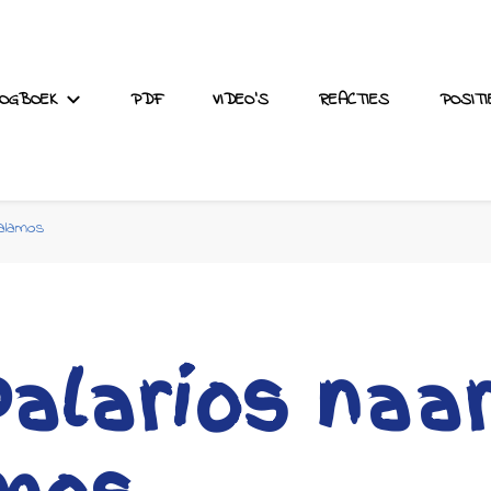
LOGBOEK
PDF
VIDEO’S
REACTIES
POSITI
alamos
alarios naa