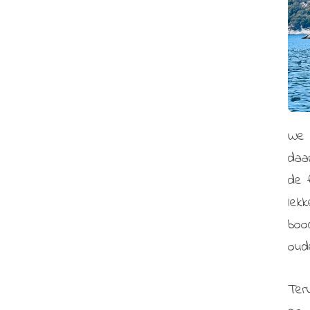
We 
daa
de 
lek
boo
oud
Ter