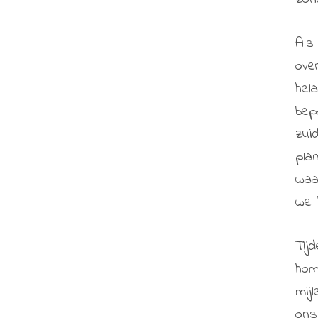
Als
ove
hel
bep
zui
pla
waa
we 
Tij
hom
mij
ons