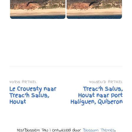
Bericht
VORIG ARTIKEL
VOLGEND ARTIKEL
Le Crouesty naar
Treac’h Salus,
navigatie
Treac’h Salus,
Houat naar Port
Houat
Haliguen, Quiberon
test
Blossem PIN | Ontwikkeld door
Blossom Themes
.