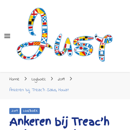
Just
Just
Zeilen naar de Mediterrane
Home
Logboek
2019
Ankeren bij Treac’h Salus, Houat
2019
LOGBOEK
Ankeren bij Treac’h