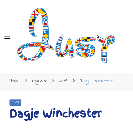
Just
Just
Zeilen naar de Mediterrane
Home
Logboek
2015
Dagje Winchester
2015
Dagje Winchester